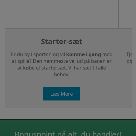
Starter-sæt
H
Er du ny i sporten og vil
komme i gang
med
Tjek
at spille? Den nemmeste vej ud på banen er
dig 
at købe et startersæt. Vi har sæt til alle
behov!
Læs Mere
Bonuspoint på alt, du handler!