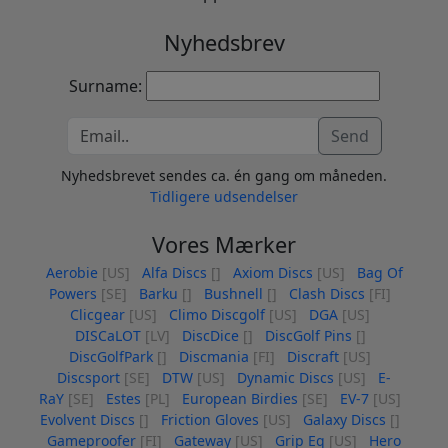
Nyhedsbrev
Surname:
Send
Nyhedsbrevet sendes ca. én gang om måneden.
Tidligere udsendelser
Vores Mærker
Aerobie
[US]
Alfa Discs
[]
Axiom Discs
[US]
Bag Of
Powers
[SE]
Barku
[]
Bushnell
[]
Clash Discs
[FI]
Clicgear
[US]
Climo Discgolf
[US]
DGA
[US]
DISCaLOT
[LV]
DiscDice
[]
DiscGolf Pins
[]
DiscGolfPark
[]
Discmania
[FI]
Discraft
[US]
Discsport
[SE]
DTW
[US]
Dynamic Discs
[US]
E-
RaY
[SE]
Estes
[PL]
European Birdies
[SE]
EV-7
[US]
Evolvent Discs
[]
Friction Gloves
[US]
Galaxy Discs
[]
Gameproofer
[FI]
Gateway
[US]
Grip Eq
[US]
Hero