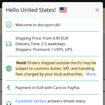
53 532 discs på lager lige nu!
Hello United States!
Shop in eur and view this page in english,
go to
discsport.com
Welcome to discsport.dk!
Shipping Price: from 4.90 EUR
Delivery Time: 2-5 weekdays.
Shippers: Postnord > USPS, UPS.
Note!
Orders shipped outside the EU may be
subject to customs duties, VAT, and handling
fees charged by your local authorities.
More..
Payment in EUR with Card or PayPal.
Customer service
answers emails every