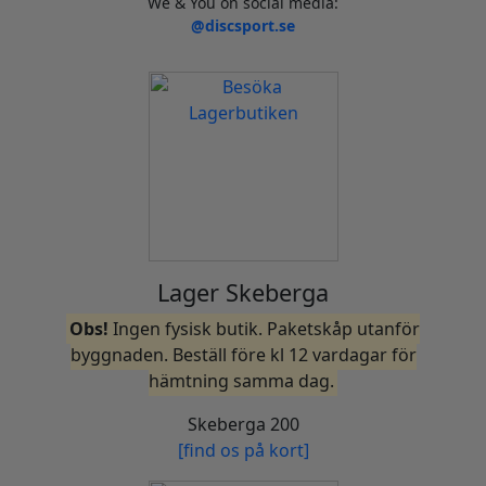
We & You on social media:
@discsport.se
Lager Skeberga
Obs!
Ingen fysisk butik. Paketskåp utanför
byggnaden. Beställ före kl 12 vardagar för
hämtning samma dag.
Skeberga 200
[find os på kort]