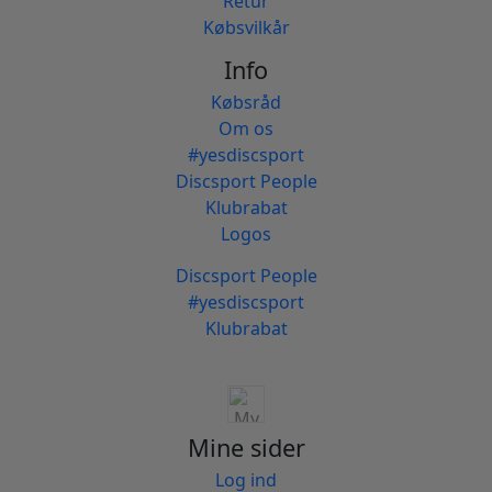
Retur
Købsvilkår
Info
Købsråd
Om os
#yesdiscsport
Discsport People
Klubrabat
Logos
Discsport People
#yesdiscsport
Klubrabat
Mine sider
Log ind