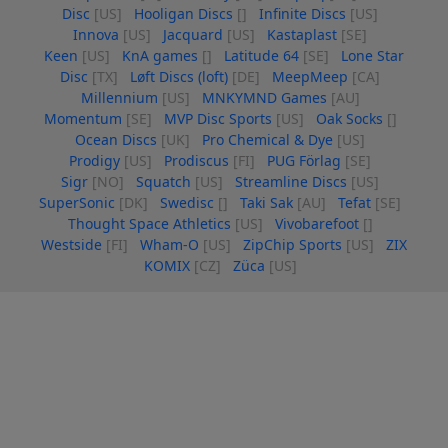
Disc
[US]
Hooligan Discs
[]
Infinite Discs
[US]
Innova
[US]
Jacquard
[US]
Kastaplast
[SE]
Keen
[US]
KnA games
[]
Latitude 64
[SE]
Lone Star
Disc
[TX]
Løft Discs (loft)
[DE]
MeepMeep
[CA]
Millennium
[US]
MNKYMND Games
[AU]
Momentum
[SE]
MVP Disc Sports
[US]
Oak Socks
[]
Ocean Discs
[UK]
Pro Chemical & Dye
[US]
Prodigy
[US]
Prodiscus
[FI]
PUG Förlag
[SE]
Sigr
[NO]
Squatch
[US]
Streamline Discs
[US]
SuperSonic
[DK]
Swedisc
[]
Taki Sak
[AU]
Tefat
[SE]
Thought Space Athletics
[US]
Vivobarefoot
[]
Westside
[FI]
Wham-O
[US]
ZipChip Sports
[US]
ZIX
KOMIX
[CZ]
Züca
[US]