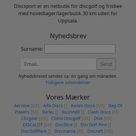
Discsport er en netbutik for discgolf og frisbee
med hovedlager/lagerbutik 30 km uden for
Uppsala.
Nyhedsbrev
Surname:
Send
Nyhedsbrevet sendes ca. én gang om måneden.
Tidligere udsendelser
Vores Mærker
Aerobie
[US]
Alfa Discs
[]
Axiom Discs
[US]
Bag Of
Powers
[SE]
Barku
[]
Bushnell
[]
Clash Discs
[FI]
Clicgear
[US]
Climo Discgolf
[US]
DGA
[US]
DISCaLOT
[LV]
DiscDice
[]
DiscGolf Pins
[]
DiscGolfPark
[]
Discmania
[FI]
Discraft
[US]