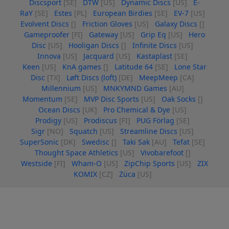
Discsport
[SE]
DTW
[US]
Dynamic Discs
[US]
E-
RaY
[SE]
Estes
[PL]
European Birdies
[SE]
EV-7
[US]
Evolvent Discs
[]
Friction Gloves
[US]
Galaxy Discs
[]
Gameproofer
[FI]
Gateway
[US]
Grip Eq
[US]
Hero
Disc
[US]
Hooligan Discs
[]
Infinite Discs
[US]
Innova
[US]
Jacquard
[US]
Kastaplast
[SE]
Keen
[US]
KnA games
[]
Latitude 64
[SE]
Lone Star
Disc
[TX]
Løft Discs (loft)
[DE]
MeepMeep
[CA]
Millennium
[US]
MNKYMND Games
[AU]
Momentum
[SE]
MVP Disc Sports
[US]
Oak Socks
[]
Ocean Discs
[UK]
Pro Chemical & Dye
[US]
Prodigy
[US]
Prodiscus
[FI]
PUG Förlag
[SE]
Sigr
[NO]
Squatch
[US]
Streamline Discs
[US]
SuperSonic
[DK]
Swedisc
[]
Taki Sak
[AU]
Tefat
[SE]
Thought Space Athletics
[US]
Vivobarefoot
[]
Westside
[FI]
Wham-O
[US]
ZipChip Sports
[US]
ZIX
KOMIX
[CZ]
Züca
[US]