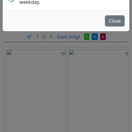
weekday.
England, Founded: 2012.
Læs Mere
Close
Produkter
Molds
Plastics
Sortér
Gem Solgt
E
N
A