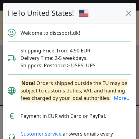
Hjælp & kundeservice
Hello United States!
Shop in eur and view this page in english,
go to
discsport.com
Welcome to discsport.dk!
Shipping Price: from 4.90 EUR
Delivery Time: 2-5 weekdays.
Shippers: Postnord > USPS, UPS.
Note!
Orders shipped outside the EU may be
subject to customs duties, VAT, and handling
fees charged by your local authorities.
More..
Payment in EUR with Card or PayPal.
Customer service
answers emails every
Vivobarefoot