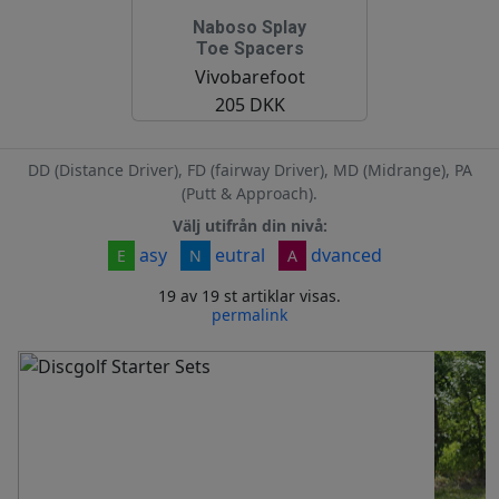
Naboso Splay
Toe Spacers
Vivobarefoot
205 DKK
DD (Distance Driver), FD (fairway Driver), MD (Midrange), PA
(Putt & Approach).
Välj utifrån din nivå:
asy
eutral
dvanced
E
N
A
19 av 19 st artiklar visas.
permalink