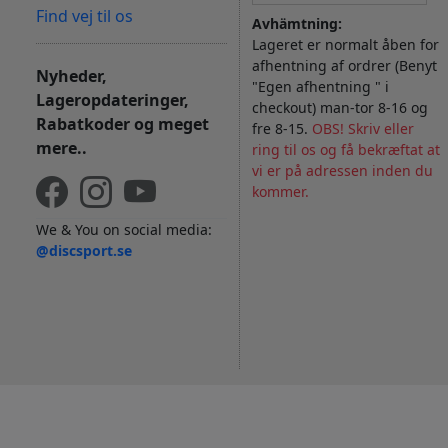
Find vej til os
Avhämtning:
Lageret er normalt åben for
afhentning af ordrer (Benyt
Nyheder,
"Egen afhentning " i
Lageropdateringer,
checkout) man-tor 8-16 og
Rabatkoder og meget
fre 8-15.
OBS! Skriv eller
mere..
ring til os og få bekræftat at
vi er på adressen inden du
kommer.
We & You on social media:
@discsport.se