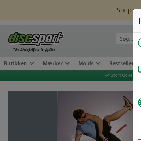
Shop in 
Butikken
Mærker
Molds
Bestseller
Stort udvalg