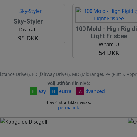
Sky-Styler
100 Mold - High Rigidi
Discraft
Light Frisbee
95 DKK
Wham-O
54 DKK
istance Driver), FD (fairway Driver), MD (Midrange), PA (Putt & Appr
Välj utifrån din nivå:
asy
eutral
dvanced
E
N
A
4 av 4 st artiklar visas.
permalink