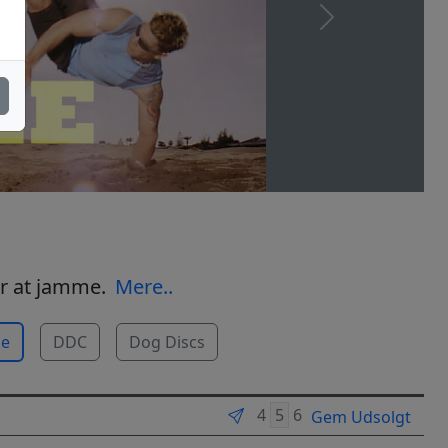
Next
for at jamme.
Mere..
le
DDC
Dog Discs
Gem Udsolgt