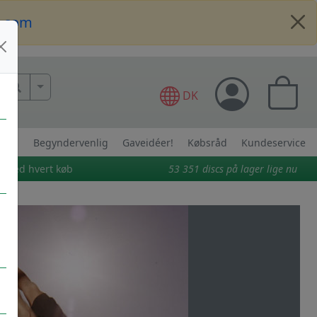
t.com
More Search..
DK
Begyndervenlig
Gaveidéer!
Købsråd
Kundeservice
t ved hvert køb
53 351
discs på lager lige nu