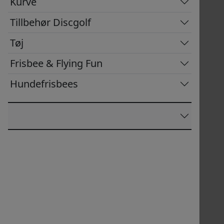
Kurve
Tillbehør Discgolf
Tøj
Frisbee & Flying Fun
Hundefrisbees