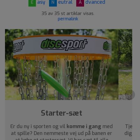
asy
eutral
dvanced
E
N
A
35 av 35 st artiklar visas.
permalink
›
Starter-sæt
Hj
Er du ny i sporten og vil
komme i gang
med
Tjek v
at spille? Den nemmeste vej ud på banen er
dig me