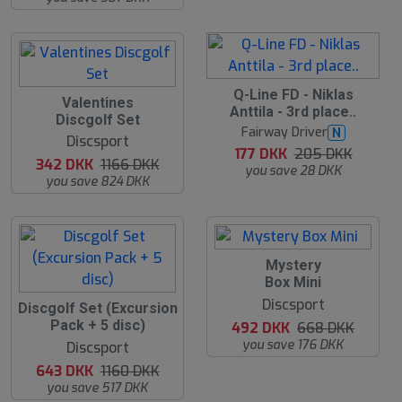
t
u
Q-Line FD - Niklas
u
Valentines
d
Anttila - 3rd place..
d
Discgolf Set
s
s
Fairway Driver
N
o
Discsport
o
l
177 DKK
205 DKK
l
342 DKK
1166 DKK
g
you save 28 DKK
g
t
you save 824 DKK
t
2
Mystery
6
Box Mini
%
Discsport
4
Discgolf Set (Excursion
5
Pack + 5 disc)
492 DKK
668 DKK
%
you save 176 DKK
Discsport
643 DKK
1160 DKK
you save 517 DKK