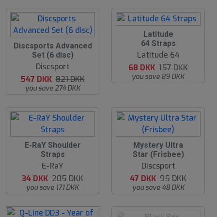
5
Latitude
7
64 Straps
3
Discsports Advanced
%
3
Latitude 64
Set (6 disc)
%
Discsport
68 DKK
157 DKK
you save 89 DKK
547 DKK
821 DKK
you save 274 DKK
8
5
E-RaY Shoulder
Mystery Ultra
3
1
Straps
Star (Frisbee)
%
%
E-RaY
Discsport
34 DKK
205 DKK
47 DKK
95 DKK
you save 171 DKK
you save 48 DKK