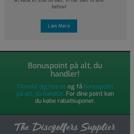
at købe et startersæt. Vi har sæt til alle
behov!
Læs Mere
Bonuspoint på alt, du
handler!
Tilmeld dig hos os
og få
bonuspoint
på alt, du handler
. For dine point kan
du købe rabatkuponer.