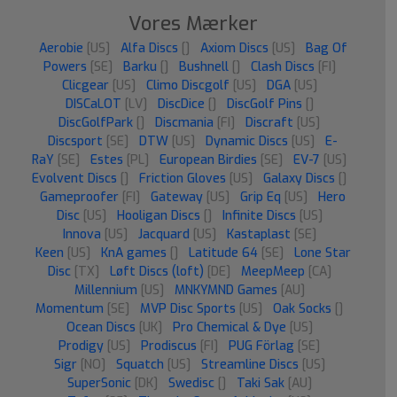
Vores Mærker
Aerobie
[US]
Alfa Discs
[]
Axiom Discs
[US]
Bag Of
Powers
[SE]
Barku
[]
Bushnell
[]
Clash Discs
[FI]
Clicgear
[US]
Climo Discgolf
[US]
DGA
[US]
DISCaLOT
[LV]
DiscDice
[]
DiscGolf Pins
[]
DiscGolfPark
[]
Discmania
[FI]
Discraft
[US]
Discsport
[SE]
DTW
[US]
Dynamic Discs
[US]
E-
RaY
[SE]
Estes
[PL]
European Birdies
[SE]
EV-7
[US]
Evolvent Discs
[]
Friction Gloves
[US]
Galaxy Discs
[]
Gameproofer
[FI]
Gateway
[US]
Grip Eq
[US]
Hero
Disc
[US]
Hooligan Discs
[]
Infinite Discs
[US]
Innova
[US]
Jacquard
[US]
Kastaplast
[SE]
Keen
[US]
KnA games
[]
Latitude 64
[SE]
Lone Star
Disc
[TX]
Løft Discs (loft)
[DE]
MeepMeep
[CA]
Millennium
[US]
MNKYMND Games
[AU]
Momentum
[SE]
MVP Disc Sports
[US]
Oak Socks
[]
Ocean Discs
[UK]
Pro Chemical & Dye
[US]
Prodigy
[US]
Prodiscus
[FI]
PUG Förlag
[SE]
Sigr
[NO]
Squatch
[US]
Streamline Discs
[US]
SuperSonic
[DK]
Swedisc
[]
Taki Sak
[AU]