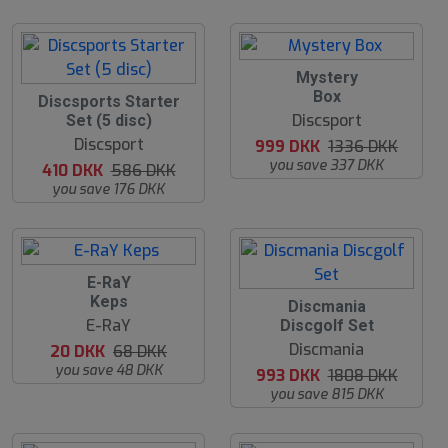
2
Mystery
5
Box
3
Discsports Starter
%
0
Discsport
Set (5 disc)
%
Discsport
999 DKK
1336 DKK
you save 337 DKK
410 DKK
586 DKK
you save 176 DKK
7
E-RaY
1
Keps
4
Discmania
%
5
E-RaY
Discgolf Set
%
Discmania
20 DKK
68 DKK
you save 48 DKK
993 DKK
1808 DKK
you save 815 DKK