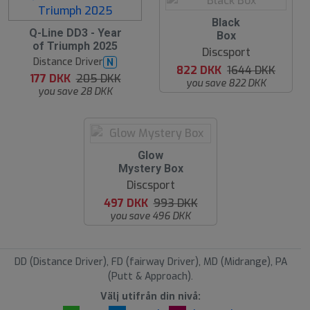
u
Black
u
Q-Line DD3 - Year
d
Box
d
s
of Triumph 2025
Discsport
s
o
Distance Driver
N
o
l
822 DKK
1644 DKK
l
g
177 DKK
205 DKK
you save 822 DKK
g
t
you save 28 DKK
t
u
Glow
d
Mystery Box
s
Discsport
o
l
497 DKK
993 DKK
g
you save 496 DKK
t
DD (Distance Driver), FD (fairway Driver), MD (Midrange), PA
(Putt & Approach).
Välj utifrån din nivå: