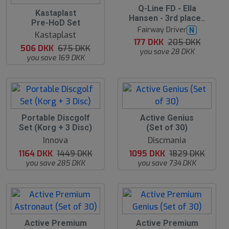
1
Q-Line FD - Ella
2
Kastaplast
4
Hansen - 3rd place..
5
Pre-HoD Set
%
%
Fairway Driver
N
Kastaplast
177 DKK
205 DKK
506 DKK
675 DKK
you save 28 DKK
you save 169 DKK
2
4
Portable Discgolf
Active Genius
0
0
Set (Korg + 3 Disc)
(Set of 30)
%
%
Innova
Discmania
1164 DKK
1449 DKK
1095 DKK
1829 DKK
you save 285 DKK
you save 734 DKK
4
4
Active Premium
Active Premium