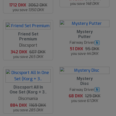
you save 148 DKK
1712 DKK
3062 DKK
you save 1350 DKK
4
Mystery
4
Friend Set
6
Putter
4
Premium
%
%
Fairway Driver
N
Discsport
51 DKK
95 DKK
342 DKK
607 DKK
you save 44 DKK
you save 265 DKK
4
Mystery
7
Disc
%
2
Discsport All In
Fairway Driver
N
4
One Set (Korg + 3..
%
68 DKK
129 DKK
Discmania
you save 61 DKK
884 DKK
1169 DKK
you save 285 DKK