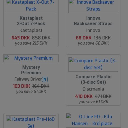
2
5
Kastaplast
Innova
5
0
X-Out 7-Pack
Backsaver Straps
%
%
Kastaplast
Innova
643 DKK
858 DKK
68 DKK
136 DKK
you save 215 DKK
you save 68 DKK
3
Mystery
7
Premium
%
1
Compare Plastic
Fairway Driver
N
3
(3-disc Set)
%
103 DKK
164 DKK
Discmania
you save 61 DKK
410 DKK
471 DKK
you save 61 DKK