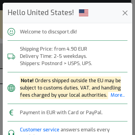
Hjælp & kundeservice
Hello United States!
Shop in eur and view this page in
english, go to
discsport.com
Welcome to discsport.dk!
Shipping Price: from 4.90 EUR
Delivery Time: 2-5 weekdays.
Shippers: Postnord > USPS, UPS.
Note!
Orders shipped outside the EU may be
subject to customs duties, VAT, and handling
Udsalg -
fees charged by your local authorities.
More..
Her finder du alle discgolf-produkter til en reduceret
Payment in EUR with Card or PayPal.
pris. Benyt lejligheden til at finde gode tilbud på
skiver, tasker og tilbehør! Se også vores
kampagneside
.
Customer service
answers emails every