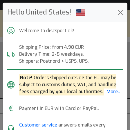
Hjælp & kundeservice
Hello United States!
Shop in eur and view this page in english,
go to
discsport.com
Welcome to discsport.dk!
Shipping Price: from 4.90 EUR
Delivery Time: 2-5 weekdays.
Shippers: Postnord > USPS, UPS.
Note!
Orders shipped outside the EU may be
subject to customs duties, VAT, and handling
fees charged by your local authorities.
More..
Payment in EUR with Card or PayPal.
Strand & Park 150-200g
Customer service
answers emails every