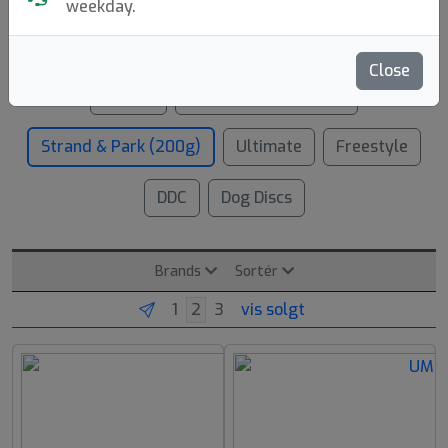
weekday.
Frisbees på ca. 27-28 cm i diameter og vægte omkring
175 g. Se også
Ultimate Frisbee.
Close
START
Strand & Park (150g)
Strand & Park (200g)
Ultimate
Freestyle
DDC
Dog Discs
Brands
Sortér
vis solgt