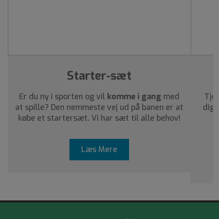
Starter-sæt
Er du ny i sporten og vil
komme i gang
med
Tjek
at spille? Den nemmeste vej ud på banen er at
dig 
købe et startersæt. Vi har sæt til alle behov!
Læs Mere