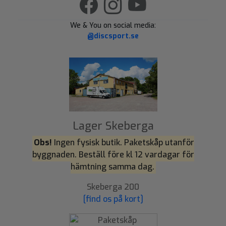
We & You on social media:
@discsport.se
Lager Skeberga
Obs!
Ingen fysisk butik. Paketskåp utanför
byggnaden. Beställ före kl 12 vardagar för
hämtning samma dag.
Skeberga 200
[find os på kort]