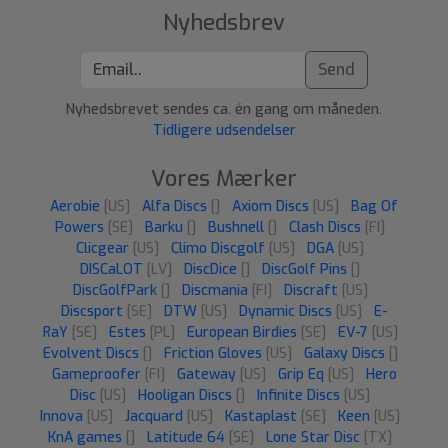
Nyhedsbrev
Send
Nyhedsbrevet sendes ca. én gang om måneden.
Tidligere udsendelser
Vores Mærker
Aerobie
[US]
Alfa Discs
[]
Axiom Discs
[US]
Bag Of
Powers
[SE]
Barku
[]
Bushnell
[]
Clash Discs
[FI]
Clicgear
[US]
Climo Discgolf
[US]
DGA
[US]
DISCaLOT
[LV]
DiscDice
[]
DiscGolf Pins
[]
DiscGolfPark
[]
Discmania
[FI]
Discraft
[US]
Discsport
[SE]
DTW
[US]
Dynamic Discs
[US]
E-
RaY
[SE]
Estes
[PL]
European Birdies
[SE]
EV-7
[US]
Evolvent Discs
[]
Friction Gloves
[US]
Galaxy Discs
[]
Gameproofer
[FI]
Gateway
[US]
Grip Eq
[US]
Hero
Disc
[US]
Hooligan Discs
[]
Infinite Discs
[US]
Innova
[US]
Jacquard
[US]
Kastaplast
[SE]
Keen
[US]
KnA games
[]
Latitude 64
[SE]
Lone Star Disc
[TX]