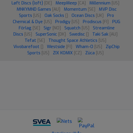
Løft Discs (loft)
[DE]
MeepMeep
[CA]
Millennium
[US]
MNKYMND Games
[AU]
Momentum
[SE]
MVP Disc
Sports
[US]
Oak Socks
[]
Ocean Discs
[UK]
Pro
Chemical & Dye
[US]
Prodigy
[US]
Prodiscus
[FI]
PUG
Förlag
[SE]
Sigr
[NO]
Squatch
[US]
Streamline
Discs
[US]
SuperSonic
[DK]
Swedisc
[]
Taki Sak
[AU]
Tefat
[SE]
Thought Space Athletics
[US]
Vivobarefoot
[]
Westside
[FI]
Wham-O
[US]
ZipChip
Sports
[US]
ZIX KOMIX
[CZ]
Züca
[US]