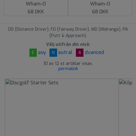
Wham-O
Wham-O
68 DKK
68 DKK
DD (Distance Driver), FD (fairway Driver), MD (Midrange), PA
(Putt & Approach).
Välj utifrån din nivå:
asy
eutral
dvanced
E
N
A
10 av 12 st artiklar visas.
permalink