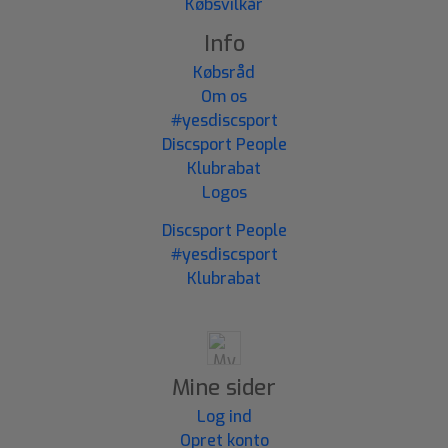
Købsvilkår
Info
Købsråd
Om os
#yesdiscsport
Discsport People
Klubrabat
Logos
Discsport People
#yesdiscsport
Klubrabat
Mine sider
Log ind
Opret konto