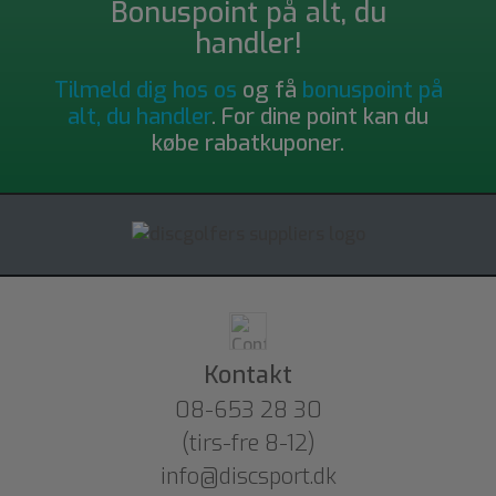
Bonuspoint på alt, du
handler!
Tilmeld dig hos os
og få
bonuspoint på
alt, du handler
. For dine point kan du
købe rabatkuponer.
Kontakt
08-653 28 30
(tirs-fre 8-12)
info@discsport.dk