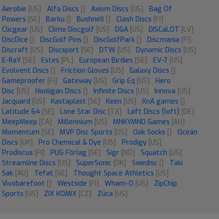
Aerobie
[US]
Alfa Discs
[]
Axiom Discs
[US]
Bag Of
Powers
[SE]
Barku
[]
Bushnell
[]
Clash Discs
[FI]
Clicgear
[US]
Climo Discgolf
[US]
DGA
[US]
DISCaLOT
[LV]
DiscDice
[]
DiscGolf Pins
[]
DiscGolfPark
[]
Discmania
[FI]
Discraft
[US]
Discsport
[SE]
DTW
[US]
Dynamic Discs
[US]
E-RaY
[SE]
Estes
[PL]
European Birdies
[SE]
EV-7
[US]
Evolvent Discs
[]
Friction Gloves
[US]
Galaxy Discs
[]
Gameproofer
[FI]
Gateway
[US]
Grip Eq
[US]
Hero
Disc
[US]
Hooligan Discs
[]
Infinite Discs
[US]
Innova
[US]
Jacquard
[US]
Kastaplast
[SE]
Keen
[US]
KnA games
[]
Latitude 64
[SE]
Lone Star Disc
[TX]
Løft Discs (loft)
[DE]
MeepMeep
[CA]
Millennium
[US]
MNKYMND Games
[AU]
Momentum
[SE]
MVP Disc Sports
[US]
Oak Socks
[]
Ocean
Discs
[UK]
Pro Chemical & Dye
[US]
Prodigy
[US]
Prodiscus
[FI]
PUG Förlag
[SE]
Sigr
[NO]
Squatch
[US]
Streamline Discs
[US]
SuperSonic
[DK]
Swedisc
[]
Taki
Sak
[AU]
Tefat
[SE]
Thought Space Athletics
[US]
Vivobarefoot
[]
Westside
[FI]
Wham-O
[US]
ZipChip
Sports
[US]
ZIX KOMIX
[CZ]
Züca
[US]