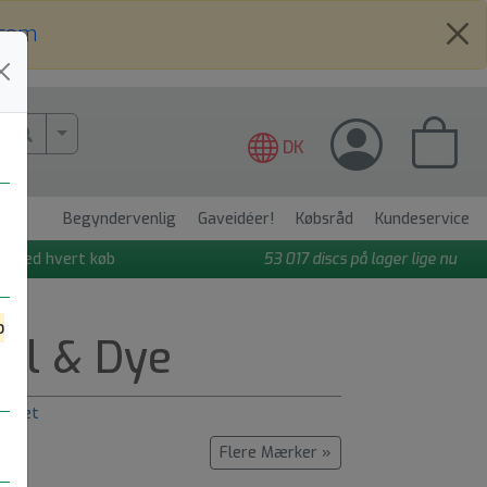
.com
More Search..
DK
Begyndervenlig
Gaveidéer!
Købsråd
Kundeservice
t ved hvert køb
53 017
discs på lager lige nu
o
al & Dye
e.net
Flere Mærker »