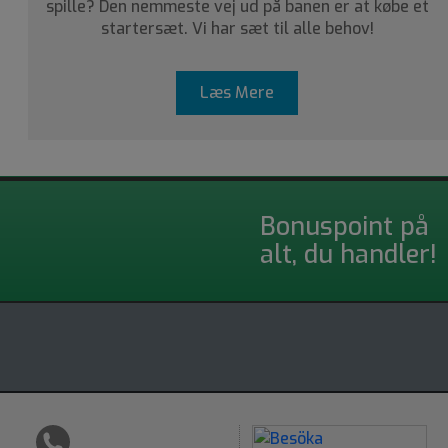
spille? Den nemmeste vej ud på banen er at købe et
startersæt. Vi har sæt til alle behov!
Læs Mere
Bonuspoint på
alt, du handler!