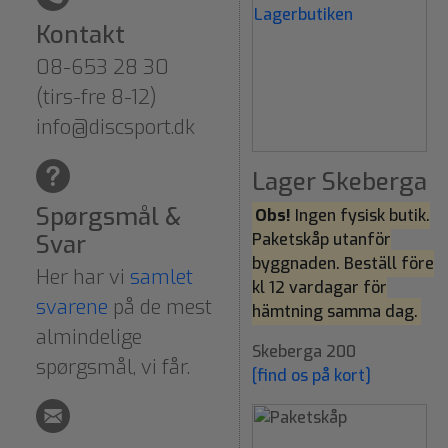
Kontakt
08-653 28 30
(tirs-fre 8-12)
info@discsport.dk
Lager Skeberga
Spørgsmål &
Obs!
Ingen fysisk butik.
Svar
Paketskåp utanför
byggnaden. Beställ före
Her har vi
samlet
kl 12 vardagar för
svarene
på de mest
hämtning samma dag.
almindelige
Skeberga 200
spørgsmål, vi får.
[find os på kort]