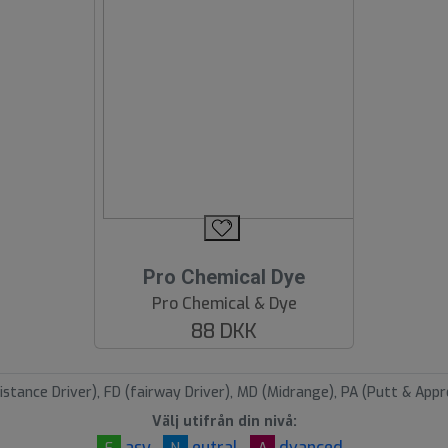
Pro Chemical Dye
Pro Chemical & Dye
88 DKK
istance Driver), FD (fairway Driver), MD (Midrange), PA (Putt & Appr
Välj utifrån din nivå:
asy
eutral
dvanced