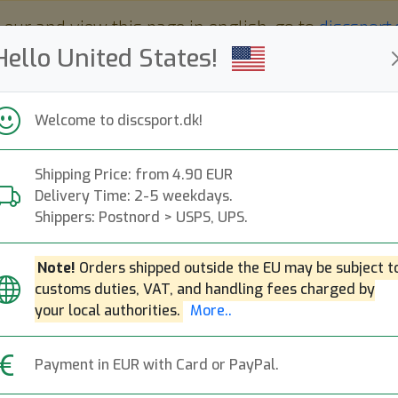
 eur and view this page in english, go to
discsport
Hello United States!
Welcome to discsport.dk!
Shipping Price: from 4.90 EUR
Nyheder
Opfyldt
Kampagner
Delivery Time: 2-5 weekdays.
Hurtig forsendelse
Gratis fragt over 649 dkk
Bonuspoin
Shippers: Postnord > USPS, UPS.
Note!
Orders shipped outside the EU may be subject t
Pro Chemic
customs duties, VAT, and handling fees charged by
your local authorities.
More..
US
Website:
prochemicalanddy
Payment in EUR with Card or PayPal.