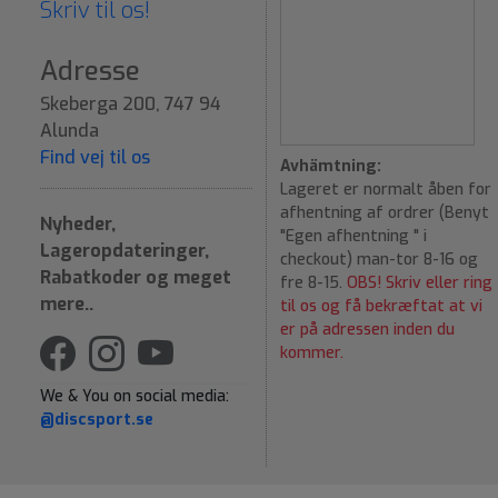
Skriv til os!
Adresse
Skeberga 200, 747 94
Alunda
Find vej til os
Avhämtning:
Lageret er normalt åben for
afhentning af ordrer (Benyt
Nyheder,
"Egen afhentning " i
Lageropdateringer,
checkout) man-tor 8-16 og
Rabatkoder og meget
fre 8-15.
OBS! Skriv eller ring
mere..
til os og få bekræftat at vi
er på adressen inden du
kommer.
We & You on social media:
@discsport.se