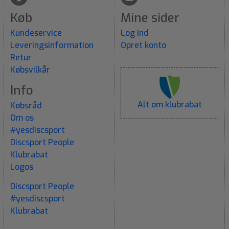
Køb
Mine sider
Kundeservice
Log ind
Leveringsinformation
Opret konto
Retur
Købsvilkår
Info
Alt om klubrabat
Købsråd
Om os
#yesdiscsport
Discsport People
Klubrabat
Logos
Discsport People
#yesdiscsport
Klubrabat