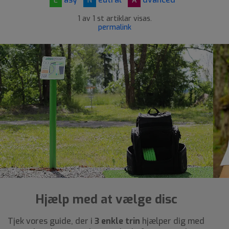
E
N
A
1 av 1 st artiklar visas.
permalink
Hjælp med at vælge disc
Tjek vores guide, der i
3 enkle trin
hjælper dig med