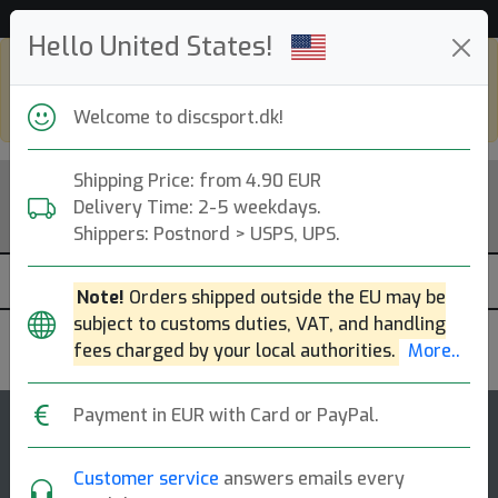
Hjælp & kundeservice
Hello United States!
Shop in eur and view this page in english,
go to
discsport.com
Welcome to discsport.dk!
Shipping Price: from 4.90 EUR
Delivery Time: 2-5 weekdays.
Shippers: Postnord > USPS, UPS.
Note!
Orders shipped outside the EU may be
subject to customs duties, VAT, and handling
Innova
fees charged by your local authorities.
More..
Payment in EUR with Card or PayPal.
99
4.5
Tern
top-list
rating
Customer service
answers emails every