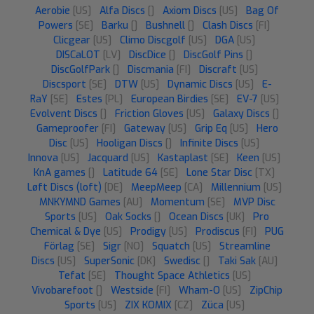
Aerobie
[US]
Alfa Discs
[]
Axiom Discs
[US]
Bag Of
Powers
[SE]
Barku
[]
Bushnell
[]
Clash Discs
[FI]
Clicgear
[US]
Climo Discgolf
[US]
DGA
[US]
DISCaLOT
[LV]
DiscDice
[]
DiscGolf Pins
[]
DiscGolfPark
[]
Discmania
[FI]
Discraft
[US]
Discsport
[SE]
DTW
[US]
Dynamic Discs
[US]
E-
RaY
[SE]
Estes
[PL]
European Birdies
[SE]
EV-7
[US]
Evolvent Discs
[]
Friction Gloves
[US]
Galaxy Discs
[]
Gameproofer
[FI]
Gateway
[US]
Grip Eq
[US]
Hero
Disc
[US]
Hooligan Discs
[]
Infinite Discs
[US]
Innova
[US]
Jacquard
[US]
Kastaplast
[SE]
Keen
[US]
KnA games
[]
Latitude 64
[SE]
Lone Star Disc
[TX]
Løft Discs (loft)
[DE]
MeepMeep
[CA]
Millennium
[US]
MNKYMND Games
[AU]
Momentum
[SE]
MVP Disc
Sports
[US]
Oak Socks
[]
Ocean Discs
[UK]
Pro
Chemical & Dye
[US]
Prodigy
[US]
Prodiscus
[FI]
PUG
Förlag
[SE]
Sigr
[NO]
Squatch
[US]
Streamline
Discs
[US]
SuperSonic
[DK]
Swedisc
[]
Taki Sak
[AU]
Tefat
[SE]
Thought Space Athletics
[US]
Vivobarefoot
[]
Westside
[FI]
Wham-O
[US]
ZipChip
Sports
[US]
ZIX KOMIX
[CZ]
Züca
[US]