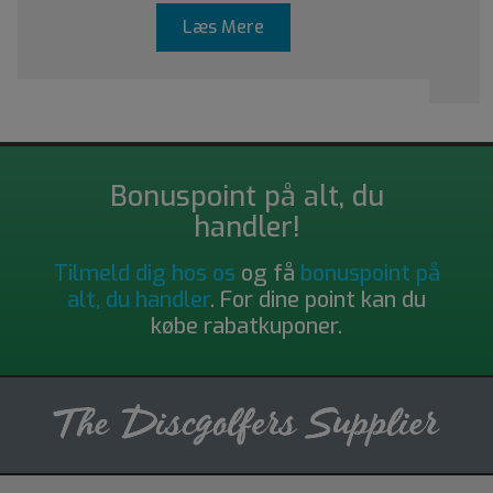
Læs Mere
Bonuspoint på alt, du
handler!
Tilmeld dig hos os
og få
bonuspoint på
alt, du handler
. For dine point kan du
købe rabatkuponer.