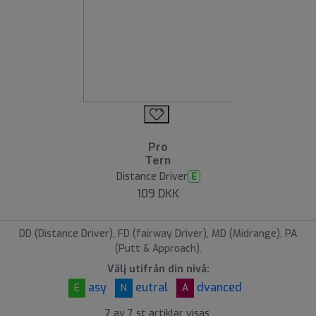
Pro
Tern
Distance Driver
E
109 DKK
DD (Distance Driver), FD (fairway Driver), MD (Midrange), PA
(Putt & Approach).
Välj utifrån din nivå:
asy
eutral
dvanced
E
N
A
7 av 7 st artiklar visas.