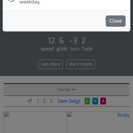
Distance Driver
weekday.
The tern is a speed 12 distance driver with a flight
similar to the archon with exceptional glide. as the
Close
name suggests, the tern is an easy [...]
12 6 -3 2
speed glide turn fade
Læs Mere
More molds
Sortér
Gem Solgt
E
N
A