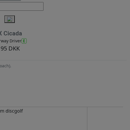
X Cicada
E
rway Driver
95 DKK
oach).