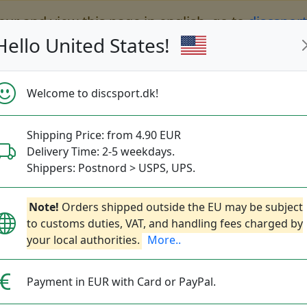
eur and view this page in english, go to
discspor
Hello United States!
Welcome to discsport.dk!
Shipping Price: from 4.90 EUR
Nyheder
Opfyldt
Kampagner
Delivery Time: 2-5 weekdays.
Hurtig forsendelse
Gratis fragt over 649 dkk
Bonuspoin
Shippers: Postnord > USPS, UPS.
Note!
Orders shipped outside the EU may be subject
to customs duties, VAT, and handling fees charged by
67
your local authorities.
More..
top-list
Payment in EUR with Card or PayPal.