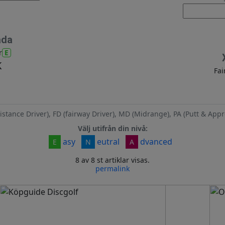
ada
E
r
K
Fai
istance Driver), FD (fairway Driver), MD (Midrange), PA (Putt & Appr
Välj utifrån din nivå:
asy
eutral
dvanced
E
N
A
8 av 8 st artiklar visas.
permalink