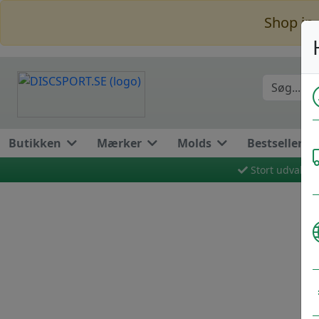
Shop in 
Butikken
Mærker
Molds
Bestseller
Stort udvalg