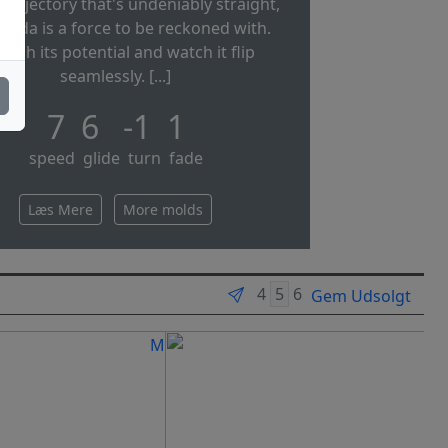
 trajectory that's undeniably straight,
icada is a force to be reckoned with.
eash its potential and watch it flip
seamlessly. [...]
7 6 -1 1
speed glide turn fade
Læs Mere
More molds
Gem Udsolgt