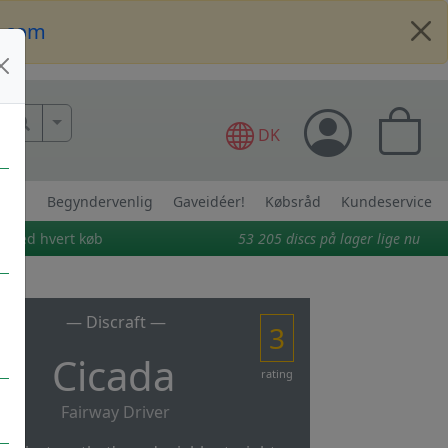
t.com
More Search..
DK
Begyndervenlig
Gaveidéer!
Købsråd
Kundeservice
t ved hvert køb
53 205
discs på lager lige nu
— Discraft —
3
Cicada
rating
Fairway Driver