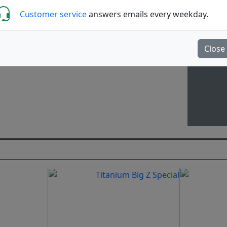
With a
Customer service
answers emails every weekday.
the c
unl
Close