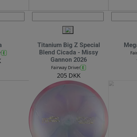
a
Titanium Big Z Special
Mega
Blend Cicada - Missy
E
r
Fai
Gannon 2026
K
E
Fairway Driver
205 DKK